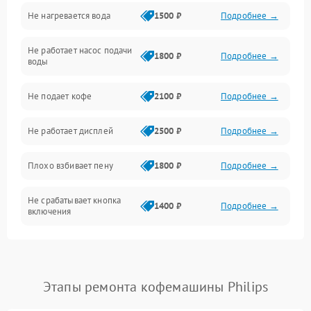
Не нагревается вода
1500 ₽
Подробнее →
Включение и работа
Не работает насос подачи
Проблемы с водой
1800 ₽
Подробнее →
воды
Проблемы с капучинатором и паром
Не подает кофе
2100 ₽
Подробнее →
Управление и электроника
Не работает дисплей
2500 ₽
Подробнее →
Программное обеспечение
Плохо взбивает пену
1800 ₽
Подробнее →
Не срабатывает кнопка
1400 ₽
Подробнее →
включения
Запах гари при работе
1800 ₽
Подробнее →
Постоянные сбои в работе
1500 ₽
Подробнее →
Этапы ремонта кофемашины Philips