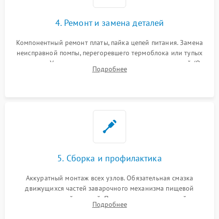
4. Ремонт и замена деталей
Компонентный ремонт платы, пайка цепей питания. Замена
неисправной помпы, перегоревшего термоблока или тупых
жерновов. Установка новых силиконовых уплотнителей (O-
Подробнее
ring) и тефлоновых трубок для надежного устранения
протечек.
5. Сборка и профилактика
Аккуратный монтаж всех узлов. Обязательная смазка
движущихся частей заварочного механизма пищевой
силиконовой смазкой. Проведение программной
Подробнее
декальцинации и очистки системы от кофейных масел.