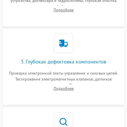
устройства, диспенсера и гидросистемы. Глубокая очистка
внутренних узлов от кофейных масел, жмыха и накипи.
Подробнее
Промывка дренажных каналов и фильтров с использованием
специализированной химии.
3. Глубокая дефектовка компонентов
Проверка электронной платы управления и силовых цепей.
Тестирование электромагнитных клапанов, датчиков
температуры и расходомера. Оценка степени износа
Подробнее
жерновов кофемолки, уплотнительных колец гидросистемы
и шестерней редуктора.