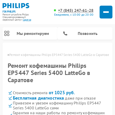
+7 (845) 247-61-28
FIX-PHILIPS
Ежедневно, с 10:00 до 20:00
Ремонт устройств Philips
Специализированный
cервисный центр г.
Саратов
Мы ремонтируем
Позвонить
атове
Ремонт кофемашины Philips EP5447 Series 5400 LatteGo в Саратове
Ремонт кофемашины Philips
EP5447 Series 5400 LatteGo в
Саратове
от 1025 руб.
Стоимость ремонта
Бесплатная диагностика
даже при отказе
Привезем и увезем кофемашину Philips EP5447
Ремонт вертикальных пылесосов Philips
Ремонт интерактивных панелей Philips
Ремонт планетарных миксеров Philips
Ремонт гладильных систем Philips
Ремонт увлажнителей воздуха Philips
Ремонт домашних кинотеатров Philips
Ремонт роботов-пылесосов Philips
Ремонт стиральных машин Philips
Ремонт водонагревателей Philips
Ремонт кухонных комбайнов Philips
Ремонт морозильных камер Philips
Ремонт микроволновых печей Philips
Ремонт очистителей воздуха Philips
Series 5400 LatteGo сами
Гарантия на наши работы по ремонту кофемашин