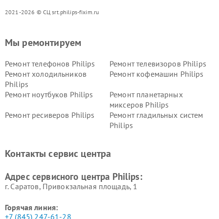
2021-2026 © СЦ srt.philips-fixim.ru
Мы ремонтируем
Ремонт телефонов Philips
Ремонт телевизоров Philips
Ремонт холодильников
Ремонт кофемашин Philips
Philips
Ремонт ноутбуков Philips
Ремонт планетарных
миксеров Philips
Ремонт ресиверов Philips
Ремонт гладильных систем
Philips
Ремонт видеостен Philips
Ремонт интерактивных
панелей Philips
Контакты сервис центра
Ремонт стиральных машин
Ремонт увлажнителей
Philips
воздуха Philips
Адрес сервисного центра Philips:
г. Саратов, Привокзальная площадь, 1
Горячая линия:
+7 (845) 247-61-28