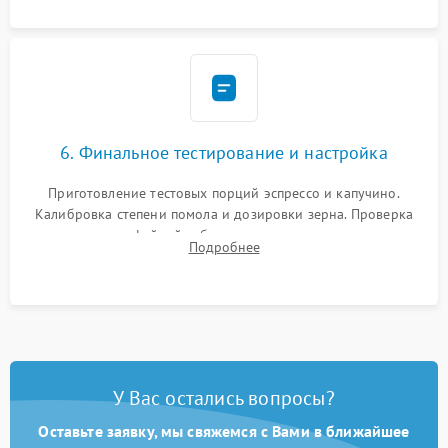
Надежная фиксация всех соединений.
6. Финальное тестирование и настройка
Приготовление тестовых порций эспрессо и капучино.
Калибровка степени помола и дозировки зерна. Проверка
плотности кофейной таблетки, температуры напитка и
Подробнее
качества молочной пены. Контроль отсутствия посторонних
шумов и протечек.
У Вас остались вопросы?
Оставьте заявку, мы свяжемся с Вами в ближайшее