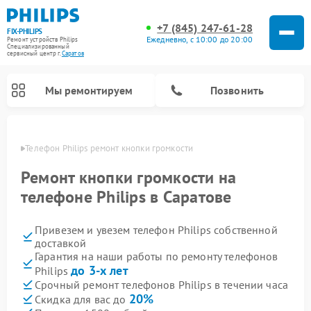
+7 (845) 247-61-28
FIX-PHILIPS
Ежедневно, с 10:00 до 20:00
Ремонт устройств Philips
Специализированный
cервисный центр г.
Саратов
Мы ремонтируем
Позвонить
атове
Телефон Philips ремонт кнопки громкости
Ремонт кнопки громкости на
телефоне Philips в Саратове
Привезем и увезем телефон Philips собственной
доставкой
Гарантия на наши работы по ремонту телефонов
до 3-х лет
Philips
Ремонт вертикальных пылесосов Philips
Ремонт интерактивных панелей Philips
Ремонт планетарных миксеров Philips
Ремонт гладильных систем Philips
Ремонт увлажнителей воздуха Philips
Ремонт домашних кинотеатров Philips
Ремонт роботов-пылесосов Philips
Ремонт стиральных машин Philips
Ремонт водонагревателей Philips
Ремонт кухонных комбайнов Philips
Ремонт морозильных камер Philips
Ремонт микроволновых печей Philips
Ремонт очистителей воздуха Philips
Срочный ремонт телефонов Philips в течении часа
20%
Скидка для вас до