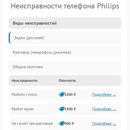
Неисправности телефона Philips
Виды неисправностей
Экран (дисплей)
Разговор (микрофон, динамик)
Общие поломки
Неисправности
Стоимость
Проблемы связи
Разбито стекло
1500 ₽
Подробнее →
Камеры
Разбит экран
1500 ₽
Подробнее →
Проблемы с дисплеем и сенсором
Не гаснет при разговоре
400 ₽
Подробнее →
Зарядка