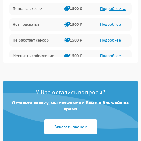
Пятна на экране
1500 ₽
Подробнее →
Проблемы с питанием, зарядкой и аккумулятором
Нет подсветки
1500 ₽
Подробнее →
Проблемы с работой системы, корпусом и другие
Не работает сенсор
1500 ₽
Подробнее →
Мерцает изображение
1500 ₽
Подробнее →
Не работает 3D Touch
2400 ₽
Подробнее →
Не работает Face ID
4000 ₽
Подробнее →
У Вас остались вопросы?
Оставьте заявку, мы свяжемся с Вами в ближайшее
время
Заказать звонок