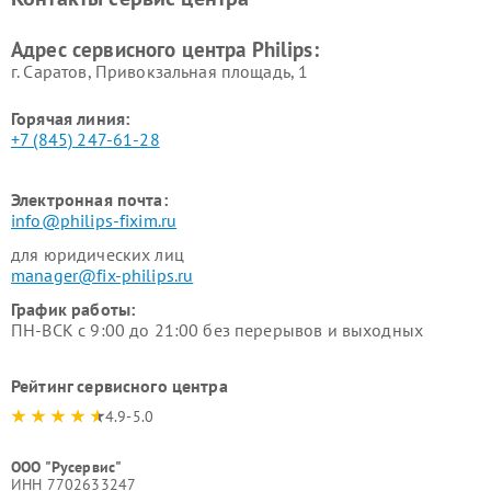
Ремонт стиральных машин
Ремонт увлажнителей
Philips
воздуха Philips
Адрес сервисного центра Philips:
г. Саратов, Привокзальная площадь, 1
Горячая линия:
+7 (845) 247-61-28
Электронная почта:
info@philips-fixim.ru
для юридических лиц
manager@fix-philips.ru
График работы:
ПН-ВСК с 9:00 до 21:00 без перерывов и выходных
Рейтинг сервисного центра
4.9-5.0
ООО "Русервис"
ИНН 7702633247