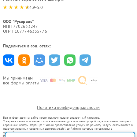
4.9-5.0
ООО "Русервис"
ИНН 7702633247
ОГРН 1077746335776
Поделиться в соц. сетях:
Мы принимаем
все формы оплаты
Политика конфиденциальности
Вся информация на сайте носит исключительно справочный характер.
Товарные знаки используются исключительно для описания устройств, в отношении которых
сервисные центры srt.philips-fixim.ru предоставляют услуги по ремонту. Услуги оказываются в
неавторизованных сервисных центрах srt.philips-fixim.ru, которые не связаны с
правообладателями товарных знаков или их официальными представителями.
Ремонт осуществляется для устройств, уже введенных в гражданский оборот в соответствии