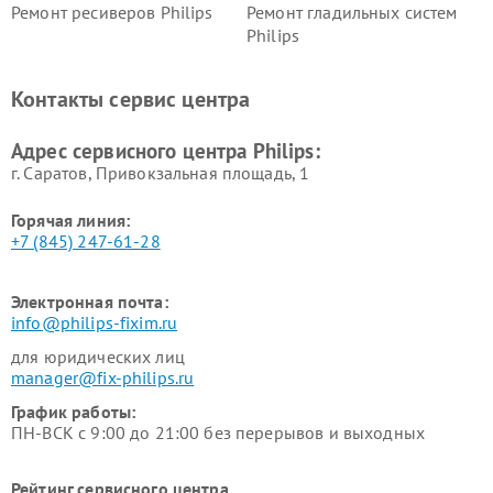
Ремонт ресиверов Philips
Ремонт гладильных систем
Philips
Ремонт видеостен Philips
Ремонт интерактивных
панелей Philips
Контакты сервис центра
Ремонт стиральных машин
Ремонт увлажнителей
Philips
воздуха Philips
Адрес сервисного центра Philips:
г. Саратов, Привокзальная площадь, 1
Горячая линия:
+7 (845) 247-61-28
Электронная почта:
info@philips-fixim.ru
для юридических лиц
manager@fix-philips.ru
График работы:
ПН-ВСК с 9:00 до 21:00 без перерывов и выходных
Рейтинг сервисного центра