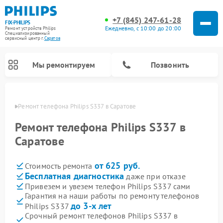
+7 (845) 247-61-28
FIX-PHILIPS
Ежедневно, с 10:00 до 20:00
Ремонт устройств Philips
Специализированный
cервисный центр г.
Саратов
Мы ремонтируем
Позвонить
атове
Ремонт телефона Philips S337 в Саратове
Ремонт телефона Philips S337 в
Саратове
от 625 руб.
Стоимость ремонта
Бесплатная диагностика
даже при отказе
Привезем и увезем телефон Philips S337 сами
Гарантия на наши работы по ремонту телефонов
Ремонт вертикальных пылесосов Philips
Ремонт интерактивных панелей Philips
Ремонт планетарных миксеров Philips
Ремонт гладильных систем Philips
Ремонт увлажнителей воздуха Philips
Ремонт домашних кинотеатров Philips
Ремонт роботов-пылесосов Philips
Ремонт стиральных машин Philips
Ремонт водонагревателей Philips
Ремонт кухонных комбайнов Philips
Ремонт морозильных камер Philips
Ремонт микроволновых печей Philips
Ремонт очистителей воздуха Philips
до 3-х лет
Philips S337
Срочный ремонт телефонов Philips S337 в