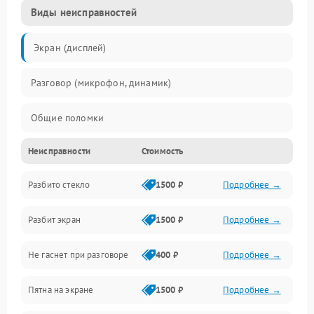
Виды неисправностей
Экран (дисплей)
Разговор (микрофон, динамик)
Общие поломки
Неисправности
Стоимость
Проблемы связи
Разбито стекло
1500 ₽
Подробнее →
Камеры
Разбит экран
1500 ₽
Подробнее →
Проблемы с дисплеем и сенсором
Не гаснет при разговоре
400 ₽
Подробнее →
Зарядка
Пятна на экране
1500 ₽
Подробнее →
Проблемы с питанием, зарядкой и аккумулятором