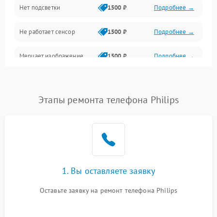
Нет подсветки
1500 ₽
Подробнее →
Проблемы с работой системы, корпусом и другие
Не работает сенсор
1500 ₽
Подробнее →
Мерцает изображение
1500 ₽
Подробнее →
Не работает 3D Touch
2400 ₽
Подробнее →
Этапы ремонта телефона Philips
Не работает Face ID
4000 ₽
Подробнее →
1. Вы оставляете заявку
Оставьте заявку на ремонт телефона Philips