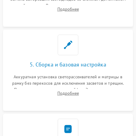
хрупкой матрицы. Восстановление поврежденных дорожек,
Подробнее
прошивка микросхем памяти EEPROM
5. Сборка и базовая настройка
Аккуратная установка светорассеивателей и матрицы в
рамку без перекосов для исключения засветов и трещин.
Подключение внутренних шлейфов. Закрытие корпуса.
Подробнее
Сброс настроек и обновление программного обеспечения.