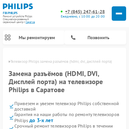
+7 (845) 247-61-28
FIX-PHILIPS
Ежедневно, с 10:00 до 20:00
Ремонт устройств Philips
Специализированный
cервисный центр г.
Саратов
Мы ремонтируем
Позвонить
атове
Телевизор Philips замена разъёмов (hdmi, dvi, дисплей порта)
Замена разъёмов (HDMI, DVI,
Дисплей порта) на телевизоре
Philips в Саратове
Привезем и увезем телевизор Philips собственной
доставкой
Гарантия на наши работы по ремонту телевизоров
Ремонт вертикальных пылесосов Philips
Ремонт интерактивных панелей Philips
Ремонт планетарных миксеров Philips
Ремонт гладильных систем Philips
Ремонт увлажнителей воздуха Philips
Ремонт домашних кинотеатров Philips
Ремонт роботов-пылесосов Philips
Ремонт стиральных машин Philips
Ремонт водонагревателей Philips
Ремонт кухонных комбайнов Philips
Ремонт морозильных камер Philips
Ремонт микроволновых печей Philips
Ремонт очистителей воздуха Philips
до 3-х лет
Philips
Срочный ремонт телевизоров Philips в течении