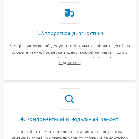
3. Аппаратная диагностика
Замеры напряжений дежурного режима и рабочих цепей на
блоке питания. Проверка видеосигналов на плате T-Con с
помощью осциллографа. Тестирование LED-драйвера и
Подробнее
светодиодных планок подсветки мультиметром.
4. Компонентный и модульный ремонт
Перепайка элементов блока питания или процессора.
Замена выгоревших светодиодов со сложным демонтажом