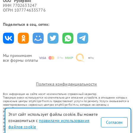
ООО "Русервис"
ИНН 7702633247
ОГРН 1077746335776
Поделиться в соц. сетях:
Мы принимаем
все формы оплаты
Политика конфиденциальности
Вся информация на сайте носит исключительно справочный характер.
Товарные знаки используются исключительно для описания устройств, в отношении которых
сервисные центры srt.philips-fixim.ru предоставляют услуги по ремонту. Услуги оказываются в
неавторизованных сервисных центрах srt.philips-fixim.ru, которые не связаны с
правообладателями товарных знаков или их официальными представителями.
Ремонт осуществляется для устройств, уже введенных в гражданский оборот в соответствии
Этот сайт использует файлы cookie. Вы можете
со статьей 1487 ГК РФ.
Использование товарных знаков не преследует цели индивидуализации услуг или введения
ознакомиться с
правилами использования
Согласен
потребителей в заблуждение, а служит для информирования о предоставляемых услугах по
файлов cookie
ремонту техники указанных брендов.
Представленная на сайте информация не является публичной офертой, определяемой