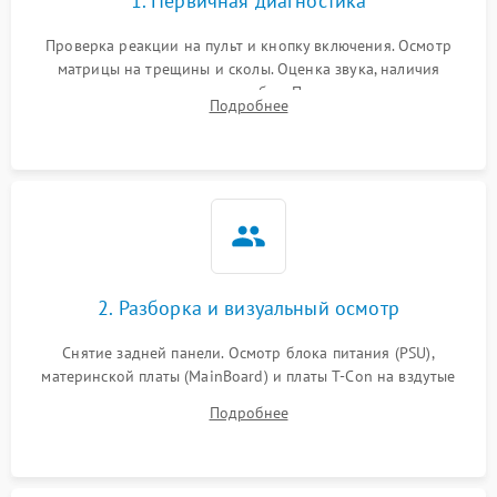
1. Первичная диагностика
Проверка реакции на пульт и кнопку включения. Осмотр
матрицы на трещины и сколы. Оценка звука, наличия
подсветки и индикаторов ошибок. Подключение тестовых
Подробнее
источников сигнала для выявления симптомов поломки.
2. Разборка и визуальный осмотр
Снятие задней панели. Осмотр блока питания (PSU),
материнской платы (MainBoard) и платы T-Con на вздутые
конденсаторы, прогары, окисления и микротрещины.
Подробнее
Проверка надежности фиксации и целостности шлейфов.