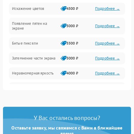
Искажение цветов
4500 ₽
Подробнее →
Звук и аудиосистема
Появление пятен на
Сигнал и приём каналов
5000 ₽
Подробнее →
экране
Разъёмы и интерфейсы
Битые пиксели
5500 ₽
Подробнее →
Механические повреждения
Затемнение части экрана
5000 ₽
Подробнее →
Программное обеспечение
Неравномерная яркость
4000 ₽
Подробнее →
Корпус и механика
Выгорание матрицы
6000 ₽
Подробнее →
Пульт и управление
Сеть и подключения
У Вас остались вопросы?
Оставьте заявку, мы свяжемся с Вами в ближайшее
Аудио
время